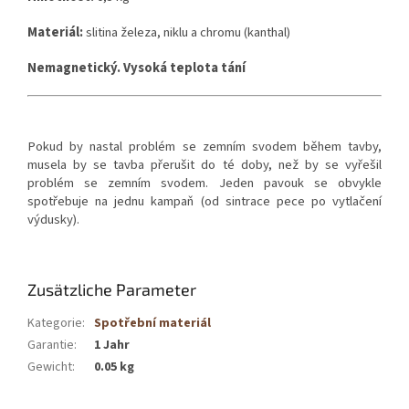
Materiál:
slitina železa, niklu a chromu (kanthal)
Nemagnetický. Vysoká teplota tání
Pokud by nastal problém se zemním svodem během tavby,
musela by se tavba přerušit do té doby, než by se vyřešil
problém se zemním svodem. Jeden pavouk se obvykle
spotřebuje na jednu kampaň (od sintrace pece po vytlačení
výdusky).
Zusätzliche Parameter
Kategorie
:
Spotřební materiál
Garantie
:
1 Jahr
Gewicht
:
0.05 kg