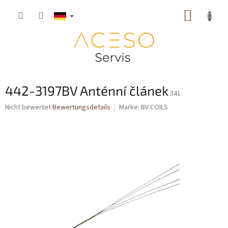
Zum
WARE
Inhalt
springen
442-3197BV Anténní článek
341
Die
Nicht bewertet
Bewertungsdetails
Marke:
BV COILS
durchschnittliche
Produktbewertung
ist
0,0
von
5
Sternen.