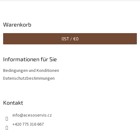
F
u
ß
z
Warenkorb
e
i
0
ST /
€0
l
e
Informationen für Sie
Bedingungen und Konditionen
Datenschutzbestimmungen
Kontakt
info
@
acesoservis.cz
+420 775 316 667