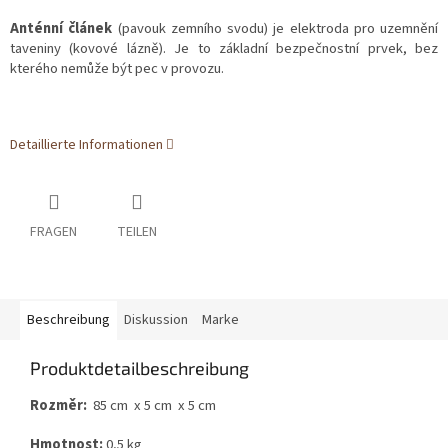
Anténní článek
(pavouk zemního svodu) je elektroda pro uzemnění
taveniny (kovové lázně). Je to základní bezpečnostní prvek, bez
kterého nemůže být pec v provozu.
Detaillierte Informationen
FRAGEN
TEILEN
Beschreibung
Diskussion
Marke
Produktdetailbeschreibung
Rozměr:
85 cm x 5 cm x 5 cm
Hmotnost:
0,5 kg