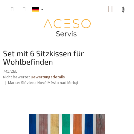
Zum
WARE
Inhalt
springen
Set mit 6 Sitzkissen für
Wohlbefinden
741/ZEL
Die
Nicht bewertet
Bewertungsdetails
durchschnittliche
Marke:
Slévárna Nové Město nad Metují
Produktbewertung
ist
0,0
von
5
Sternen.