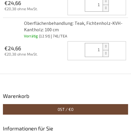
€24,66
€20,38 ohne MwSt.
Oberflächenbehandlung: Teak, Fichtenholz-KVH-
Kantholz: 100 cm
Vorrätig
(12 St)
| 741/TEA
€24,66
€20,38 ohne MwSt.
F
u
ß
z
Warenkorb
e
i
0
ST /
€0
l
e
Informationen für Sie