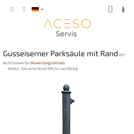
Zum
WARE
Inhalt
springen
Gusseiserner Parksäule mit Rand
697
Die
Nicht bewertet
Bewertungsdetails
durchschnittliche
Marke:
Slévárna Nové Město nad Metují
Produktbewertung
ist
0,0
von
5
Sternen.