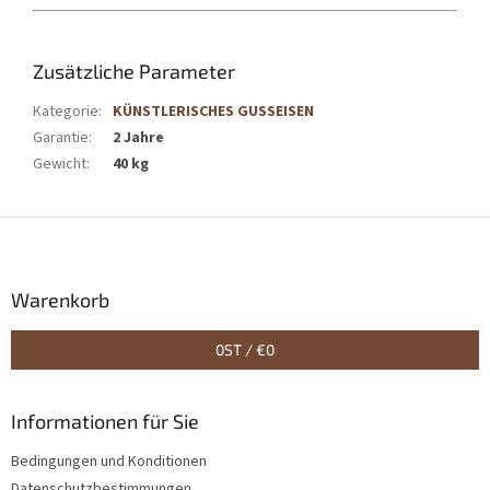
Zusätzliche Parameter
Kategorie
:
KÜNSTLERISCHES GUSSEISEN
Garantie
:
2 Jahre
Gewicht
:
40 kg
F
u
ß
z
Warenkorb
e
i
0
ST /
€0
l
e
Informationen für Sie
Bedingungen und Konditionen
Datenschutzbestimmungen