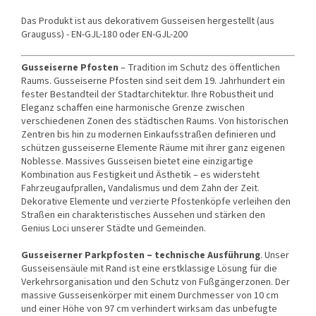
Das Produkt ist aus dekorativem Gusseisen hergestellt (aus
Grauguss) - EN-GJL-180 oder EN-GJL-200
Gusseiserne Pfosten
– Tradition im Schutz des öffentlichen
Raums. Gusseiserne Pfosten sind seit dem 19. Jahrhundert ein
fester Bestandteil der Stadtarchitektur. Ihre Robustheit und
Eleganz schaffen eine harmonische Grenze zwischen
verschiedenen Zonen des städtischen Raums. Von historischen
Zentren bis hin zu modernen Einkaufsstraßen definieren und
schützen gusseiserne Elemente Räume mit ihrer ganz eigenen
Noblesse. Massives Gusseisen bietet eine einzigartige
Kombination aus Festigkeit und Ästhetik – es widersteht
Fahrzeugaufprallen, Vandalismus und dem Zahn der Zeit.
Dekorative Elemente und verzierte Pfostenköpfe verleihen den
Straßen ein charakteristisches Aussehen und stärken den
Genius Loci unserer Städte und Gemeinden.
Gusseiserner Parkpfosten – technische Ausführung
. Unser
Gusseisensäule mit Rand ist eine erstklassige Lösung für die
Verkehrsorganisation und den Schutz von Fußgängerzonen. Der
massive Gusseisenkörper mit einem Durchmesser von 10 cm
und einer Höhe von 97 cm verhindert wirksam das unbefugte