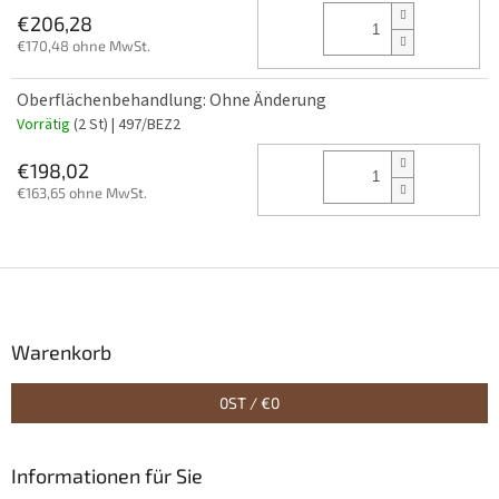
€206,28
€170,48 ohne MwSt.
Oberflächenbehandlung: Ohne Änderung
Vorrätig
(2 St)
| 497/BEZ2
€198,02
€163,65 ohne MwSt.
F
u
ß
z
Warenkorb
e
i
0
ST /
€0
l
e
Informationen für Sie