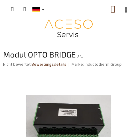
Zum
WARE
Inhalt
springen
Modul OPTO BRIDGE
371
Die
Nicht bewertet
Bewertungsdetails
Marke:
Inductotherm Group
durchschnittliche
Produktbewertung
ist
0,0
von
5
Sternen.