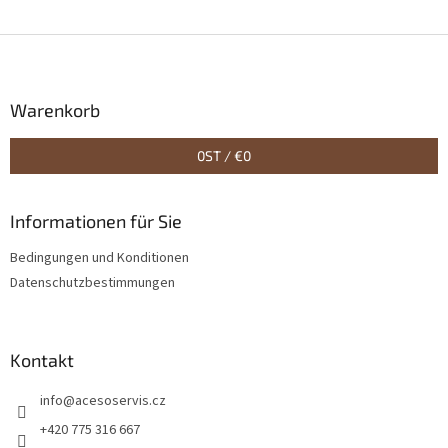
F
u
ß
z
Warenkorb
e
i
0
ST /
€0
l
e
Informationen für Sie
Bedingungen und Konditionen
Datenschutzbestimmungen
Kontakt
info
@
acesoservis.cz
+420 775 316 667