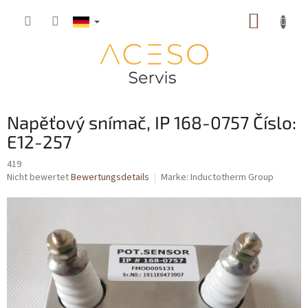
Zum
WARE
Inhalt
springen
Napěťový snímač, IP 168-0757 Číslo:
E12-257
419
Die
Nicht bewertet
Bewertungsdetails
Marke:
Inductotherm Group
durchschnittliche
Produktbewertung
ist
0,0
von
5
Sternen.