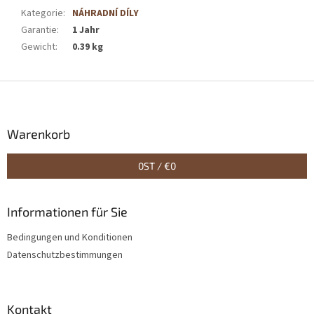
Kategorie
:
NÁHRADNÍ DÍLY
Garantie
:
1 Jahr
Gewicht
:
0.39 kg
F
u
ß
z
Warenkorb
e
i
0
ST /
€0
l
e
Informationen für Sie
Bedingungen und Konditionen
Datenschutzbestimmungen
Kontakt