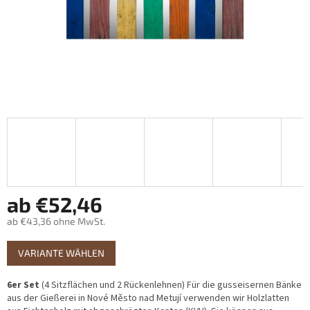
ab
€52,46
ab
€43,36
ohne MwSt.
Verkaufspreis:
VARIANTE WÄHLEN
6er Set
(4 Sitzflächen und 2 Rückenlehnen) Für die gusseisernen Bänke
aus der Gießerei in Nové Město nad Metují verwenden wir Holzlatten