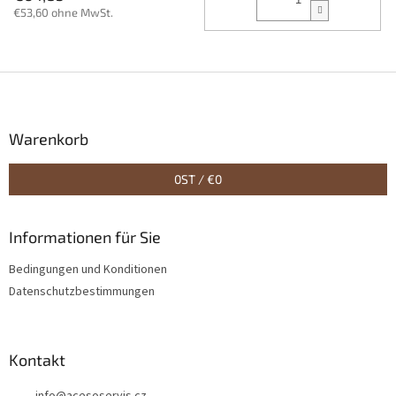
€53,60 ohne MwSt.
F
u
ß
z
Warenkorb
e
i
0
ST /
€0
l
e
Informationen für Sie
Bedingungen und Konditionen
Datenschutzbestimmungen
Kontakt