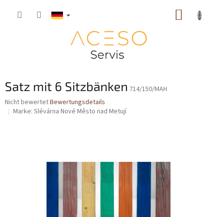
Zum
WARE
Inhalt
springen
Satz mit 6 Sitzbänken
714/150/MAH
Die
Nicht bewertet
Bewertungsdetails
durchschnittliche
Marke:
Slévárna Nové Město nad Metují
Produktbewertung
ist
0,0
von
5
Sternen.