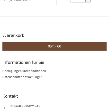
€86,07 ohne MwSt.
F
u
ß
z
Warenkorb
e
i
0
ST /
€0
l
e
Informationen für Sie
Bedingungen und Konditionen
Datenschutzbestimmungen
Kontakt
info
@
acesoservis.cz