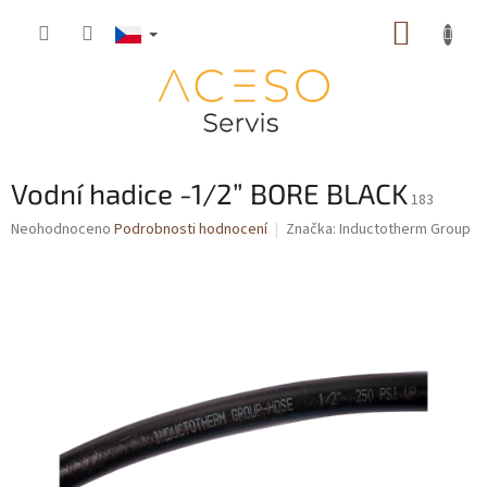
Přejít
NÁKUP
na
obsah
KOŠÍK
Vodní hadice -1/2” BORE BLACK
183
Průměrné
Neohodnoceno
Podrobnosti hodnocení
Značka:
Inductotherm Group
hodnocení
produktu
je
0,0
z
5
hvězdiček.