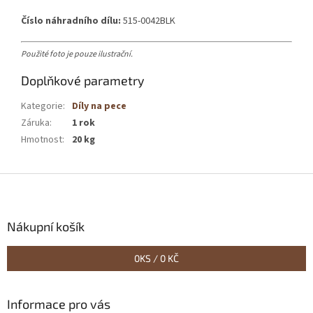
Číslo náhradního dílu:
515-0042BLK
Použité foto je pouze ilustrační.
Doplňkové parametry
Kategorie
:
Díly na pece
Záruka
:
1 rok
Hmotnost
:
20 kg
Z
á
p
a
Nákupní košík
t
í
0
KS /
0 KČ
Informace pro vás