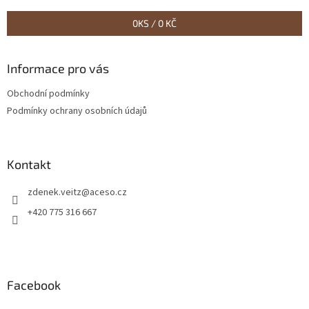
t
í
í
p
0
KS /
0 KČ
r
v
k
Informace pro vás
y
v
Obchodní podmínky
ý
Podmínky ochrany osobních údajů
p
i
s
u
Kontakt
zdenek.veitz
@
aceso.cz
+420 775 316 667
Facebook