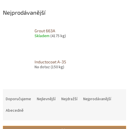
Nejprodávanější
Grout 663A
Skladem
(4175 kg)
Inductocoat A-35
Na dotaz
(150 kg)
Ř
a
Doporučujeme
Nejlevnější
Nejdražší
Nejprodávanější
z
e
Abecedně
n
í