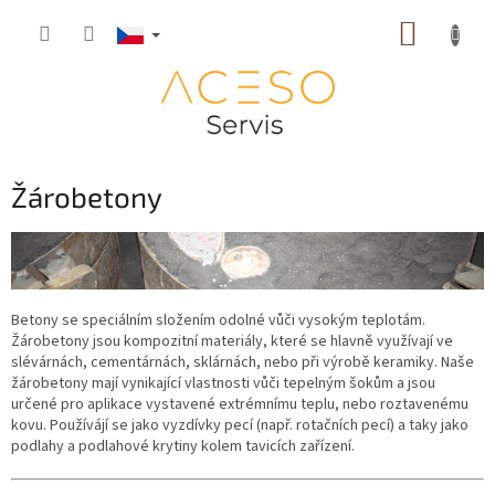
Přejít
NÁKUP
na
obsah
KOŠÍK
Žárobetony
Betony se speciálním složením odolné vůči vysokým teplotám.
Žárobetony jsou kompozitní materiály, které se hlavně využívají ve
slévárnách, cementárnách, sklárnách, nebo při výrobě keramiky. Naše
žárobetony mají vynikající vlastnosti vůči tepelným šokům a jsou
určené pro aplikace vystavené extrémnímu teplu, nebo roztavenému
kovu. Používájí se jako vyzdívky pecí (např. rotačních pecí) a taky jako
podlahy a podlahové krytiny kolem tavicích zařízení.