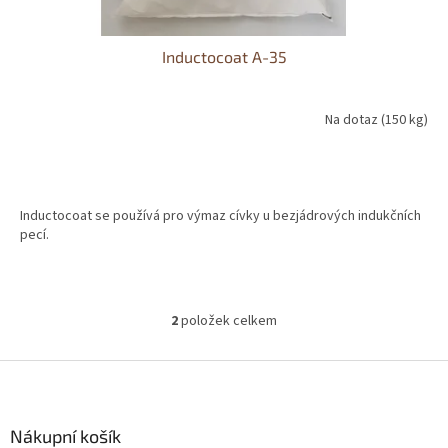
Inductocoat A-35
Na dotaz
(150 kg)
Inductocoat se používá pro výmaz cívky u bezjádrových indukčních
pecí.
2
položek celkem
O
v
l
Z
á
á
d
p
a
a
Nákupní košík
c