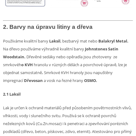
2. Barvy na úpravu litiny a dřeva
Používáme kvalitní barvy
Laksil
, bezbarvý mat
nebo
Balakryl Metal.
Na dřevo používáme výhradně kvalitní barvy
Johnstones Satin
Woodstain.
Dřevěné
sedáky nebo opěradla jsou zhotoveny ze
smrkovéh
o KVH
hranolu v rúzných délách a povrchové úpravě, lze je
objednat samostatně
.
Smrkové KVH hranoly jsou napuštěny
impregnací
Dřevosan
a vosk na řezné hrany
OSMO.
2.1 Laksil
Lak je určen k ochraně materiálů před působením povětrnostních vlivů,
vlhkosti, vody i slunečního svitu. Používá se k ochraně povrchů
neželezných kovů (Cu.Zn.mosaz) i k penetraci a zpevňování porézních
podkladů (dřevo, beton, pískovec, zdivo, eternit). Atestováno pro přímý