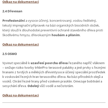
Odkaz na dokumentaci
2.4 Dřevosan
Prrofesionální
a vysoce účinný, koncentrovaný, vodou ředitelný,
tekutý impregnační přípravek na bázi organických biocidních složek,
který slouží k dlouhodobé preventivní ochraně stavebního dřeva proti
škodlivému hmyzu, dřevokazným
houbám a plísním
.
Odkaz na dokumentaci
2.5 OSMO
Vyvinut speciálně k
uzavření povrchu dřeva
řezaného napříč vláknem
– snižuje riziko tvorby trhlin!
Pro terasové palubky a jiné prvky s řeznými
hranami z tvrdých a měkkých dřevinVysoce účinný speciální prostředek
k voskování řezných hran terasového dřeva. Na bázi přírodních olejů a
vosků. Chrání řezné hrany před vznikem prasklin. Omezuje bobtnání a
sesychání dřeva.
Odolný
vůči vodě a nečistotám.
Odkaz na dokumentaci