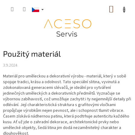
Přejít
NÁKUP
na
obsah
KOŠÍK
Použitý materiál
3.9.2024
Materiál pro uměleckou a dekorativní výrobu - materiál, který v sobě
spojuje tradici, krásu a odolnost. Tato speciální slitina, vyvinutá a
zdokonalovaná generacemi slévačů, je ideální pro vytváření
jedinečných uměleckých a dekorativních předmětů. Vyznačuje se
výbornou zabíhavostí, což umožňuje zachytit i ty nejjemnější detaily při
odlévání. Její charakteristická struktura s grafitovými vločkami
propůjčuje výrobkům nejen pevnost, ale i schopnost tlumit vibrace.
Časem získává nádhernou patinu, která podtrhuje autenticitu každého
kusu. Ať už jde o zahradní dekorace, architektonické prvky nebo
umělecké objekty, šedá litina jim dodá nezaměnitelný charakter a
dlouhověkost.