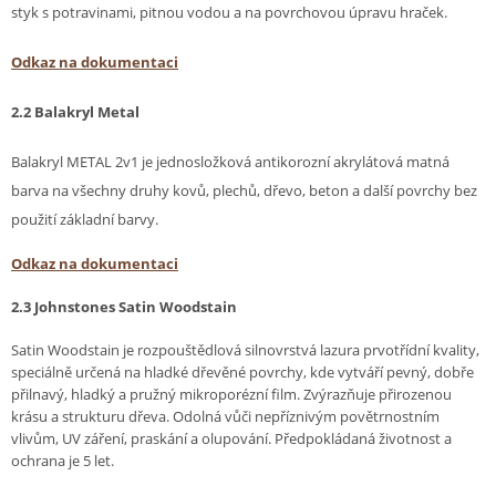
styk s potravinami, pitnou vodou a na povrchovou úpravu hraček.
Odkaz na dokumentaci
2.2 Balakryl Metal
Balakryl METAL 2v1 je jednosložková antikorozní akrylátová matná
barva na všechny druhy kovů, plechů, dřevo, beton a další povrchy bez
použití základní barvy.
Odkaz na dokumentaci
2.3
Johnstones Satin Woodstain
Satin Woodstain je rozpouštědlová silnovrstvá lazura prvotřídní kvality,
speciálně určená na hladké dřevěné povrchy, kde vytváří pevný, dobře
přilnavý, hladký a pružný mikroporézní film. Zvýrazňuje přirozenou
krásu a strukturu dřeva. Odolná vůči nepříznivým povětrnostním
vlivům, UV záření, praskání a olupování. Předpokládaná životnost a
ochrana je 5 let.