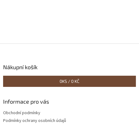
Z
á
p
a
Nákupní košík
t
í
0
KS /
0 KČ
Informace pro vás
Obchodní podmínky
Podmínky ochrany osobních údajů