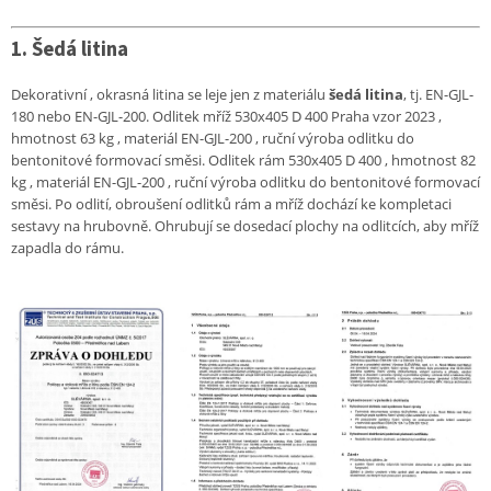
1. Šedá litina
Dekorativní , okrasná litina se leje jen z materiálu
šedá litina
, tj. EN-GJL-
180 nebo EN-GJL-200.
Odlitek mříž 530x405 D 400 Praha vzor 2023 ,
hmotnost 63 kg , materiál EN-GJL-200 , ruční výroba odlitku do
bentonitové
formovací směsi.
Odlitek rám 530x405 D 400 , hmotnost 82
kg , materiál EN-GJL-200 , ruční výroba odlitku do bentonitové formovací
směsi.
Po odlití, obroušení odlitků rám a mříž dochází ke kompletaci
sestavy na hrubovně. Ohrubují se dosedací plochy na odlitcích,
aby mříž
zapadla do rámu.