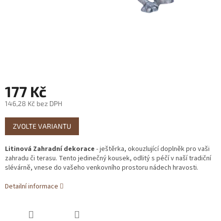
177 Kč
146,28 Kč bez DPH
Měrná
ZVOLTE VARIANTU
cena:
Litinová Zahradní dekorace
- ještěrka, okouzlující doplněk pro vaši
zahradu či terasu. Tento jedinečný kousek, odlitý s péčí v naší tradiční
slévárně, vnese do vašeho venkovního prostoru nádech hravosti.
Detailní informace