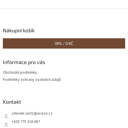
Z
á
p
a
Nákupní košík
t
í
0
KS /
0 KČ
Informace pro vás
Obchodní podmínky
Podmínky ochrany osobních údajů
Kontakt
zdenek.veitz
@
aceso.cz
+420 775 316 667