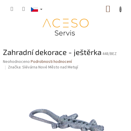
Přejít
NÁKUP
na
obsah
KOŠÍK
Zahradní dekorace - ještěrka
448/BEZ
Průměrné
Neohodnoceno
Podrobnosti hodnocení
hodnocení
Značka:
Slévárna Nové Město nad Metují
produktu
je
0,0
z
5
hvězdiček.