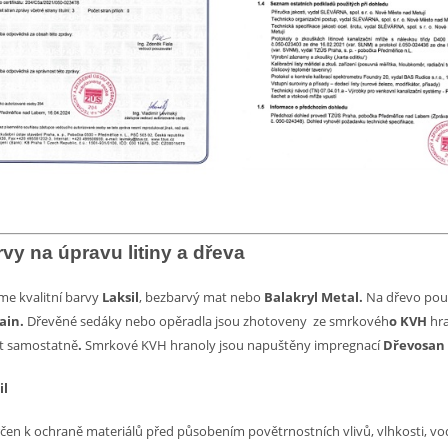
rvy na úpravu litiny a dřeva
e kvalitní barvy
Laksil
, bezbarvý mat
nebo
Balakryl Metal.
Na dřevo pou
ain.
Dřevěné
sedáky nebo opěradla jsou zhotoveny ze smrkovéh
o KVH
hr
t samostatně
.
Smrkové KVH hranoly jsou napuštěny impregnací
Dřevosan
il
rčen k ochraně materiálů před působením povětrnostních vlivů, vlhkosti, vo