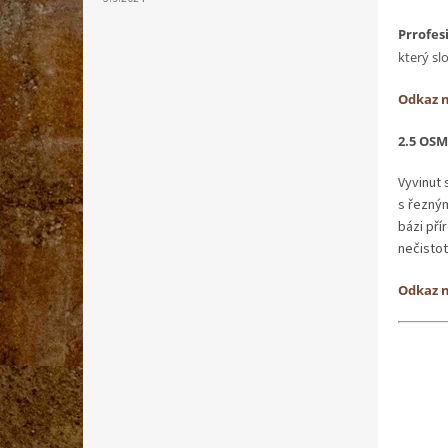
Prrofes
který s
Odkaz 
2.5 OS
Vyvinut 
s řezným
bázi pří
nečisto
Odkaz 