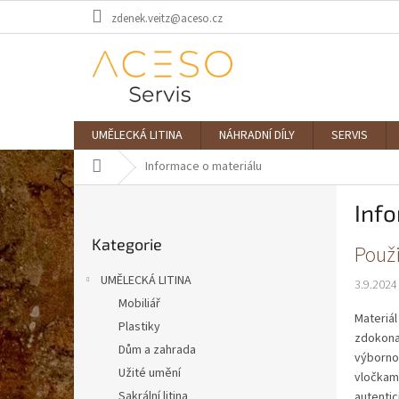
Přejít
zdenek.veitz@aceso.cz
na
obsah
UMĚLECKÁ LITINA
NÁHRADNÍ DÍLY
SERVIS
Domů
Informace o materiálu
P
Info
o
Přeskočit
s
Kategorie
kategorie
V
Použi
t
ý
r
UMĚLECKÁ LITINA
3.9.2024
p
a
Mobiliář
i
n
Materiál
s
Plastiky
n
zdokonal
č
í
Dům a zahrada
výbornou
l
p
Užité umění
vločkami
á
a
Sakrální litina
autentic