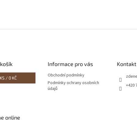
O
v
l
á
d
a
c
í
košík
Informace pro vás
Kontakt
p
r
Obchodní podmínky
zdene
KS /
0 KČ
v
Podmínky ochrany osobních
+420 
k
údajů
y
v
ý
p
i
e online
s
u