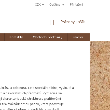
CZK
Čeština
Přihlášení
NÁKUPNÍ
Prázdný košík
KOŠÍK
Kontakty
Obchodní podmínky
Značky
krásu a odolnost. Tato speciální slitina, vyvinutá a
ch a dekorativních předmětů. Vyznačuje se
jí charakteristická struktura s grafitovými
m získává nádhernou patinu, která podtrhuje
o umělecké objekty, šedá litina jim dodá