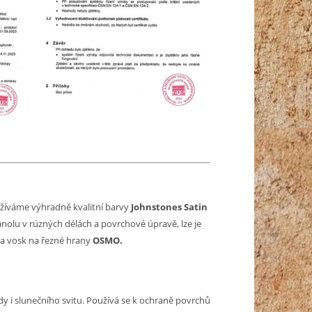
žíváme výhradně kvalitní barvy
Johnstones Satin
anolu v rúzných délách a povrchové úpravě, lze je
a vosk na řezné hrany
OSMO.
dy i slunečního svitu. Používá se k ochraně povrchů