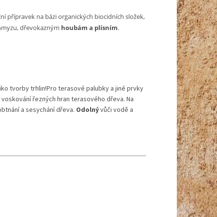
í přípravek na bázi organických biocidních složek,
u hmyzu, dřevokazným
houbám a plísním
.
ko tvorby trhlin!
Pro terasové palubky a jiné prvky
k voskování řezných hran terasového dřeva. Na
obtnání a sesychání dřeva.
Odolný
vůči vodě a