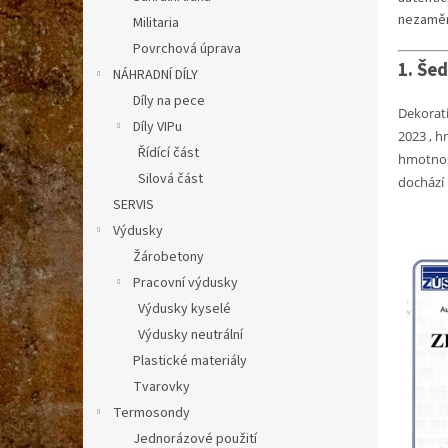
n
n
nezaměn
Militaria
k
e
Povrchová úprava
ů
l
1. Šed
NÁHRADNÍ DÍLY
Díly na pece
Dekorati
Díly VIPu
2023 , h
Řídící část
hmotnost
Silová část
dochází 
SERVIS
Výdusky
Žárobetony
Pracovní výdusky
Výdusky kyselé
Výdusky neutrální
Plastické materiály
Tvarovky
Termosondy
Jednorázové použití