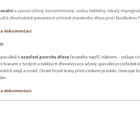
ionální
a vysoce účinný, koncentrovaný, vodou ředitelný, tekutý impregnačn
louží k dlouhodobé preventivní ochraně stavebního dřeva proti škodlivém
na dokumentaci
MO
speciálně k
uzavření povrchu dřeva
řezaného napříč vláknem – snižuje rizi
i hranami z tvrdých a měkkých dřevinVysoce účinný speciální prostředek 
rodních olejů a vosků. Chrání řezné hrany před vznikem prasklin. Omezuje b
tám.
na dokumentaci