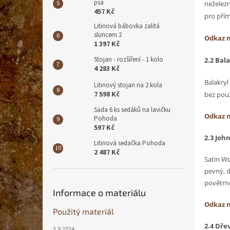
psa
neželezn
457 Kč
pro přím
Litinová bábovka zalitá
sluncem 2
Odkaz 
1 397 Kč
Stojan - rozšíření - 1 kolo
2.2 Bal
4 283 Kč
Balakryl
Litinový stojan na 2 kola
7 598 Kč
bez použ
Sada 6 ks sedáků na lavičku
Odkaz 
Pohoda
597 Kč
2.3
John
Litinová sedačka Pohoda
2 487 Kč
Satin Wo
pevný, d
povětrno
Informace o materiálu
Odkaz 
Použitý materiál
2.4 Dře
3.9.2024