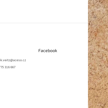
Facebook
k.veitz
@
aceso.cz
775 316 667