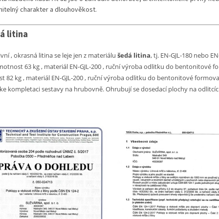
itelný charakter a dlouhověkost.
á litina
vní , okrasná litina se leje jen z materiálu
šedá litina
, tj. EN-GJL-180 nebo E
motnost 63 kg , materiál EN-GJL-200 , ruční výroba odlitku do bentonitové
fo
 82 kg , materiál EN-GJL-200 , ruční výroba odlitku do bentonitové formova
ke kompletaci sestavy na hrubovně. Ohrubují se dosedací plochy na odlitcí