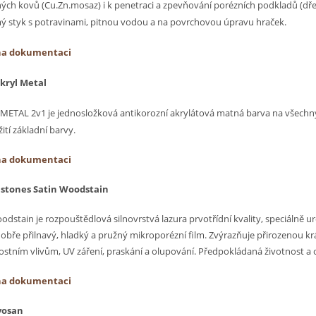
ých kovů (Cu.Zn.mosaz) i k penetraci a zpevňování porézních podkladů (dřev
ý styk s potravinami, pitnou vodou a na povrchovou úpravu hraček.
na dokumentaci
akryl Metal
 METAL 2v1 je jednosložková antikorozní akrylátová matná barva na všechny
ití základní barvy.
na dokumentaci
stones Satin Woodstain
odstain je rozpouštědlová silnovrstvá lazura prvotřídní kvality, speciálně 
obře přilnavý, hladký a pružný mikroporézní film. Zvýrazňuje přirozenou kr
stním vlivům, UV záření, praskání a olupování. Předpokládaná životnost a oc
na dokumentaci
vosan