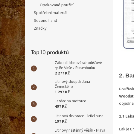
Opakované použití
Spotřební materiál
Second hand
Značky
Top 10 produktů
Zábradlí litinové schodišťové
rytíře Aleše z Riesenburku
2 277 Kč
2. Ba
Litinový sloupek Jana
Černického
Používám
1 297 Kč
Woodst
Jezdec na motorce
objedna
497 Kč
Litinová dekorace – letící husa
2.1 Laks
197 Kč
Lak je u
Litinový nástěnný věšák - Hlava