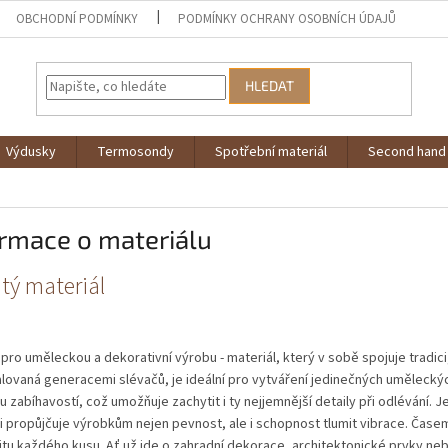
OBCHODNÍ PODMÍNKY
PODMÍNKY OCHRANY OSOBNÍCH ÚDAJŮ
HLEDAT
Výdusky
Termosondy
Spotřební materiál
Second hand
rmace o materiálu
tý materiál
 pro uměleckou a dekorativní výrobu - materiál, který v sobě spojuje tradici, 
ovaná generacemi slévačů, je ideální pro vytváření jedinečných umělecký
 zabíhavostí, což umožňuje zachytit i ty nejjemnější detaily při odlévání. Je
 propůjčuje výrobkům nejen pevnost, ale i schopnost tlumit vibrace. Čase
itu každého kusu. Ať už jde o zahradní dekorace, architektonické prvky neb