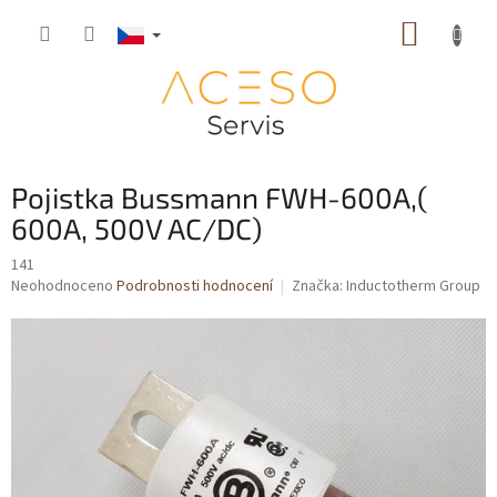
Přejít
NÁKUP
na
obsah
KOŠÍK
Pojistka Bussmann FWH-600A,(
600A, 500V AC/DC)
141
Průměrné
Neohodnoceno
Podrobnosti hodnocení
Značka:
Inductotherm Group
hodnocení
produktu
je
0,0
z
5
hvězdiček.