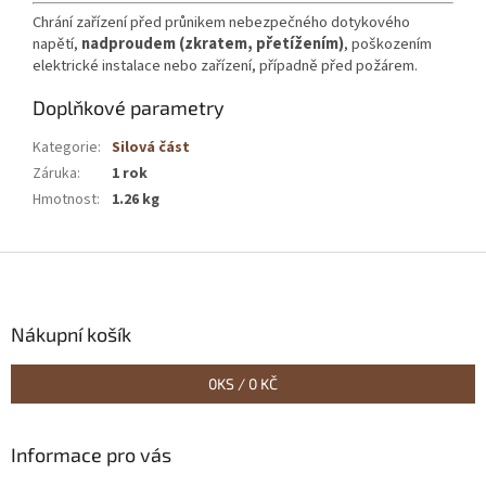
Chrání zařízení před průnikem nebezpečného dotykového
napětí,
nadproudem (zkratem, přetížením)
, poškozením
elektrické instalace nebo zařízení, případně před požárem.
Doplňkové parametry
Kategorie
:
Silová část
Záruka
:
1 rok
Hmotnost
:
1.26 kg
Z
á
p
a
Nákupní košík
t
í
0
KS /
0 KČ
Informace pro vás