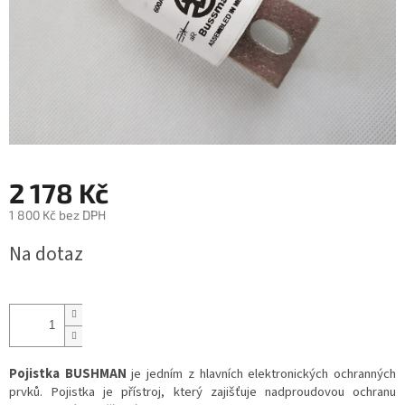
2 178 Kč
1 800 Kč bez DPH
Měrná
Na dotaz
cena:
Pojistka BUSHMAN
je jedním z hlavních elektronických ochranných
prvků. Pojistka je přístroj, který zajišťuje nadproudovou ochranu