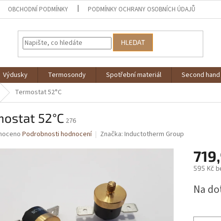
OBCHODNÍ PODMÍNKY
PODMÍNKY OCHRANY OSOBNÍCH ÚDAJŮ
HLEDAT
Výdusky
Termosondy
Spotřební materiál
Second hand
Termostat 52°C
mostat 52°C
276
né
noceno
Podrobnosti hodnocení
Značka:
Inductotherm Group
ní
719
u
595 Kč b
Měrná
Na do
cena:
ek.