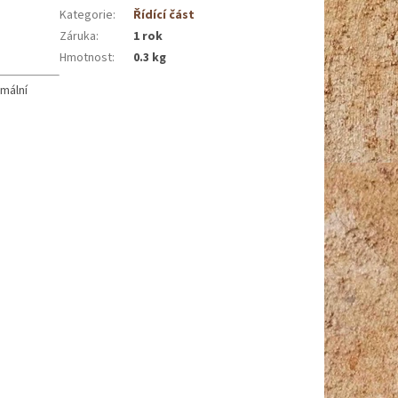
Kategorie
:
Řídící část
Záruka
:
1 rok
Hmotnost
:
0.3 kg
imální