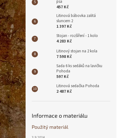
psa
457 Kč
Litinová bábovka zalitá
sluncem 2
1 397 Kč
Stojan - rozšíření - 1 kolo
4 283 Kč
Litinový stojan na 2 kola
7 598 Kč
Sada 6 ks sedáků na lavičku
Pohoda
597 Kč
Litinová sedačka Pohoda
2 487 Kč
Informace o materiálu
Použitý materiál
3.9.2024