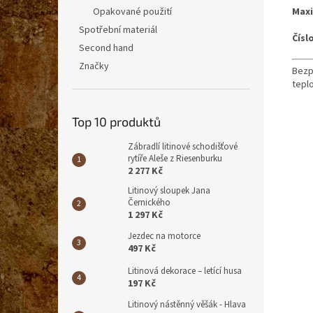
Maxi
Opakované použití
Spotřební materiál
Čísl
Second hand
Značky
Bezpe
teplo
Top 10 produktů
Zábradlí litinové schodišťové
rytíře Aleše z Riesenburku
2 277 Kč
Litinový sloupek Jana
Černického
1 297 Kč
Jezdec na motorce
497 Kč
Litinová dekorace – letící husa
197 Kč
Litinový nástěnný věšák - Hlava