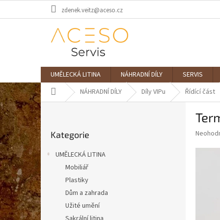
Přejít
zdenek.veitz@aceso.cz
na
obsah
UMĚLECKÁ LITINA
NÁHRADNÍ DÍLY
SERVIS
Domů
NÁHRADNÍ DÍLY
Díly VIPu
Řídící část
P
Ter
o
Přeskočit
s
Průměr
Neohod
Kategorie
kategorie
t
hodnoce
r
produkt
UMĚLECKÁ LITINA
a
je
Mobiliář
0,0
n
z
Plastiky
n
5
í
Dům a zahrada
hvězdič
p
Užité umění
a
Sakrální litina