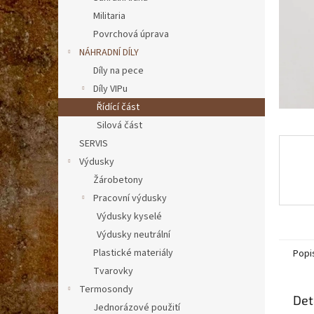
n
Militaria
e
Povrchová úprava
l
NÁHRADNÍ DÍLY
Díly na pece
Díly VIPu
Řídící část
Silová část
SERVIS
Výdusky
Žárobetony
Pracovní výdusky
Výdusky kyselé
Výdusky neutrální
Plastické materiály
Popi
Tvarovky
Termosondy
Det
Jednorázové použití