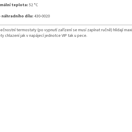
mální teplota:
52 °C
o náhradního dílu:
430-0020
čnostní termostaty (po vypnutí zařízení se musí zapínat ručně) hlídají max
ty chlazení jak v napájecí jednotce VIP tak u pece.