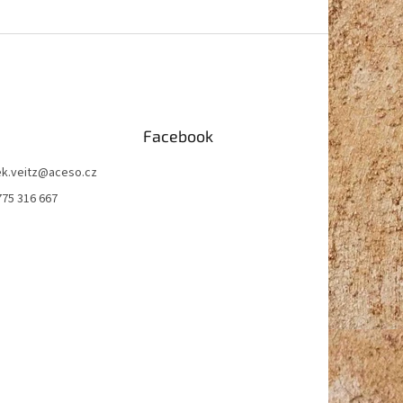
Facebook
k.veitz
@
aceso.cz
775 316 667