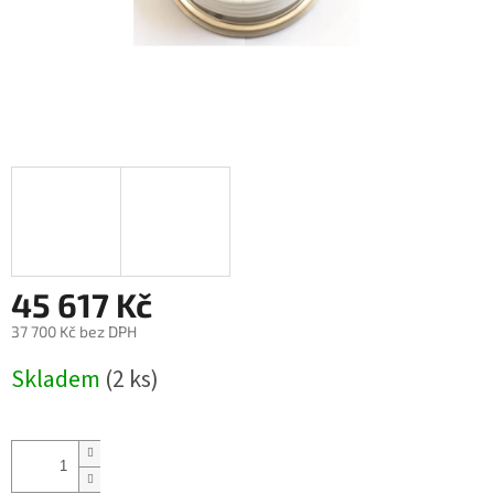
45 617 Kč
37 700 Kč bez DPH
Měrná
Skladem
(2 ks)
cena: