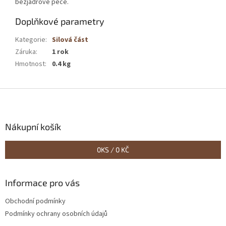
bezjádrové pece.
Doplňkové parametry
Kategorie
:
Silová část
Záruka
:
1 rok
Hmotnost
:
0.4 kg
Z
á
p
a
Nákupní košík
t
í
0
KS /
0 KČ
Informace pro vás
Obchodní podmínky
Podmínky ochrany osobních údajů