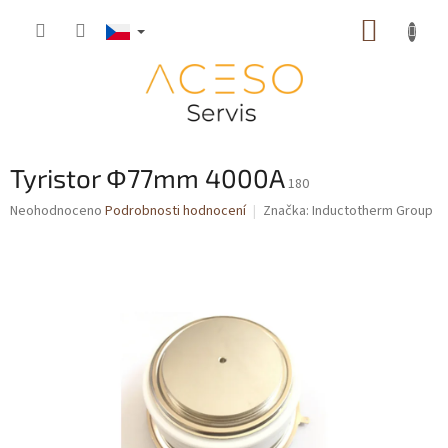
Přejít
NÁKUP
na
obsah
KOŠÍK
Tyristor Φ77mm 4000A
180
Průměrné
Neohodnoceno
Podrobnosti hodnocení
Značka:
Inductotherm Group
hodnocení
produktu
je
0,0
z
5
hvězdiček.